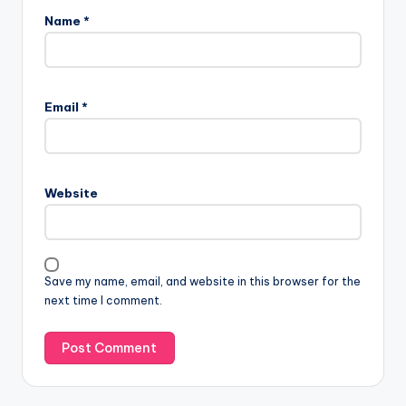
Name
*
Email
*
Website
Save my name, email, and website in this browser for the
next time I comment.