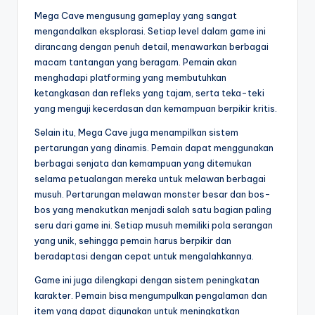
Mega Cave mengusung gameplay yang sangat
mengandalkan eksplorasi. Setiap level dalam game ini
dirancang dengan penuh detail, menawarkan berbagai
macam tantangan yang beragam. Pemain akan
menghadapi platforming yang membutuhkan
ketangkasan dan refleks yang tajam, serta teka-teki
yang menguji kecerdasan dan kemampuan berpikir kritis.
Selain itu, Mega Cave juga menampilkan sistem
pertarungan yang dinamis. Pemain dapat menggunakan
berbagai senjata dan kemampuan yang ditemukan
selama petualangan mereka untuk melawan berbagai
musuh. Pertarungan melawan monster besar dan bos-
bos yang menakutkan menjadi salah satu bagian paling
seru dari game ini. Setiap musuh memiliki pola serangan
yang unik, sehingga pemain harus berpikir dan
beradaptasi dengan cepat untuk mengalahkannya.
Game ini juga dilengkapi dengan sistem peningkatan
karakter. Pemain bisa mengumpulkan pengalaman dan
item yang dapat digunakan untuk meningkatkan