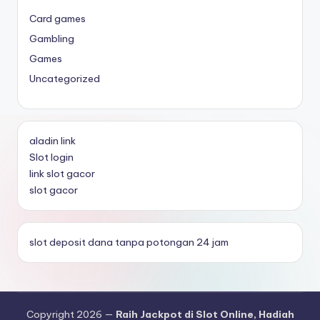
Card games
Gambling
Games
Uncategorized
aladin link
Slot login
link slot gacor
slot gacor
slot deposit dana tanpa potongan 24 jam
Copyright 2026 —
Raih Jackpot di Slot Online, Hadiah