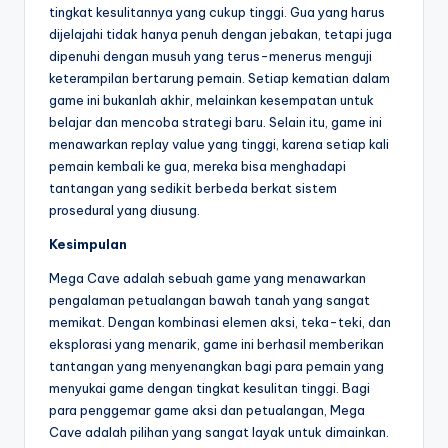
tingkat kesulitannya yang cukup tinggi. Gua yang harus
dijelajahi tidak hanya penuh dengan jebakan, tetapi juga
dipenuhi dengan musuh yang terus-menerus menguji
keterampilan bertarung pemain. Setiap kematian dalam
game ini bukanlah akhir, melainkan kesempatan untuk
belajar dan mencoba strategi baru. Selain itu, game ini
menawarkan replay value yang tinggi, karena setiap kali
pemain kembali ke gua, mereka bisa menghadapi
tantangan yang sedikit berbeda berkat sistem
prosedural yang diusung.
Kesimpulan
Mega Cave adalah sebuah game yang menawarkan
pengalaman petualangan bawah tanah yang sangat
memikat. Dengan kombinasi elemen aksi, teka-teki, dan
eksplorasi yang menarik, game ini berhasil memberikan
tantangan yang menyenangkan bagi para pemain yang
menyukai game dengan tingkat kesulitan tinggi. Bagi
para penggemar game aksi dan petualangan, Mega
Cave adalah pilihan yang sangat layak untuk dimainkan.