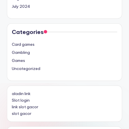
July 2024
Categories
Card games
Gambling
Games
Uncategorized
aladin link
Slot login
link slot gacor
slot gacor