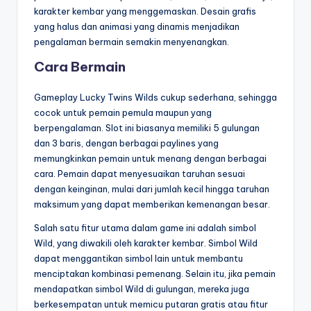
karakter kembar yang menggemaskan. Desain grafis
yang halus dan animasi yang dinamis menjadikan
pengalaman bermain semakin menyenangkan.
Cara Bermain
Gameplay Lucky Twins Wilds cukup sederhana, sehingga
cocok untuk pemain pemula maupun yang
berpengalaman. Slot ini biasanya memiliki 5 gulungan
dan 3 baris, dengan berbagai paylines yang
memungkinkan pemain untuk menang dengan berbagai
cara. Pemain dapat menyesuaikan taruhan sesuai
dengan keinginan, mulai dari jumlah kecil hingga taruhan
maksimum yang dapat memberikan kemenangan besar.
Salah satu fitur utama dalam game ini adalah simbol
Wild, yang diwakili oleh karakter kembar. Simbol Wild
dapat menggantikan simbol lain untuk membantu
menciptakan kombinasi pemenang. Selain itu, jika pemain
mendapatkan simbol Wild di gulungan, mereka juga
berkesempatan untuk memicu putaran gratis atau fitur